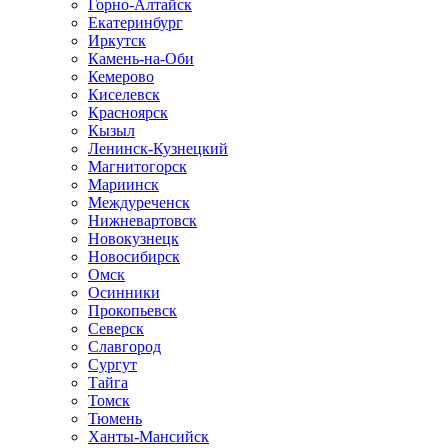
Горно-Алтайск
Екатеринбург
Иркутск
Камень-на-Оби
Кемерово
Киселевск
Красноярск
Кызыл
Ленинск-Кузнецкий
Магнитогорск
Мариинск
Междуреченск
Нижневартовск
Новокузнецк
Новосибирск
Омск
Осинники
Прокопьевск
Северск
Славгород
Сургут
Тайга
Томск
Тюмень
Ханты-Мансийск