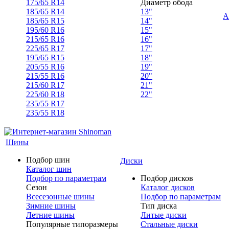
175/65 R14
Диаметр обода
185/65 R14
13"
А
185/65 R15
14"
195/60 R16
15"
215/65 R16
16"
225/65 R17
17"
195/65 R15
18"
205/55 R16
19"
215/55 R16
20"
215/60 R17
21"
225/60 R18
22"
235/55 R17
235/55 R18
Шины
Подбор шин
Диски
Каталог шин
Подбор по параметрам
Подбор дисков
Сезон
Каталог дисков
Всесезонные шины
Подбор по параметрам
Зимние шины
Тип диска
Летние шины
Литые диски
Популярные типоразмеры
Стальные диски