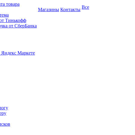
та товара
Все
Магазины
Контакты
тема
 от Тинькофф
очка от СберБанка
 Яндекс Маркете
логу
еру
исков