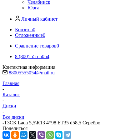
Челябинск
Юрга
Личный кабинет
Корзина
0
Отложенные
0
Сравнение товаров
0
8 (800) 555 5054
Контактная информация
88005555054@mail.ru
Главная
-
Каталог
-
Диски
-
Все диски
-
ТЗСК Lada 5,5\R13 4*98 ET35 d58,5 Серебро
Поделиться