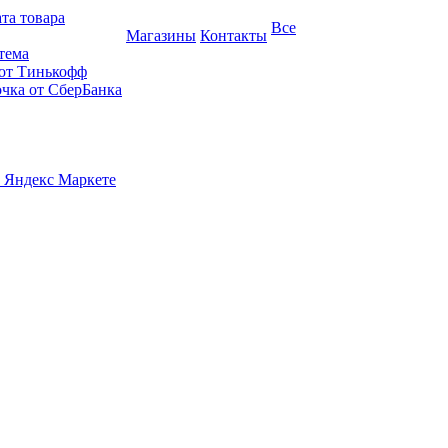
та товара
Все
Магазины
Контакты
тема
 от Тинькофф
очка от СберБанка
 Яндекс Маркете